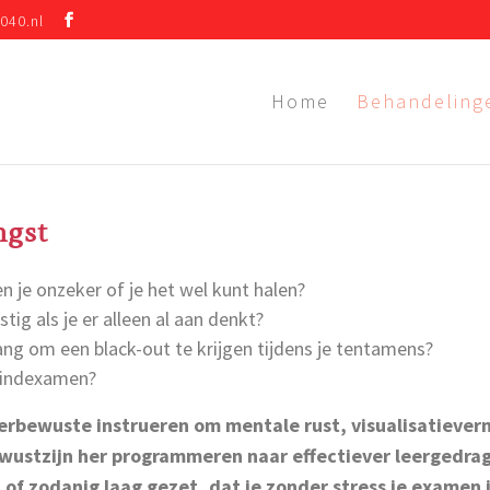
040.nl
Home
Behandeling
ngst
n je onzeker of je het wel kunt halen?
tig als je er alleen al aan denkt?
ng om een black-out te krijgen tijdens je tentamens?
 eindexamen?
erbewuste instrueren om mentale rust, visualisatieve
ewustzijn her programmeren naar effectiever leergedra
zodanig laag gezet, dat je zonder stress je examen i