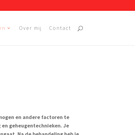
en
Over mij
Contact
rmogen en andere factoren te
g en geheugentechnieken. Je
ngaat. Na de behandeling heb je