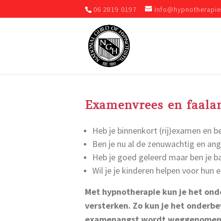
06 2819 0197
Info@hypnotherapie
Examenvrees
en faala
Heb je binnenkort (rij)examen en be
Ben je nu al de zenuwachtig en angs
Heb je goed geleerd maar ben je ba
Wil je je kinderen helpen voor hun
Met hypnotherapie kun je het ond
versterken. Zo kun je het onderb
examenangst wordt weggenomen of 