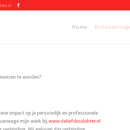
040.nl
Home
Behandeling
gewezen te worden?
ieve impact op je persoonlijk en professionele
t vanwege mijn werk bij
www.deliefdesdokter.nl
ver verbinding. Wij geloven dat verbinding